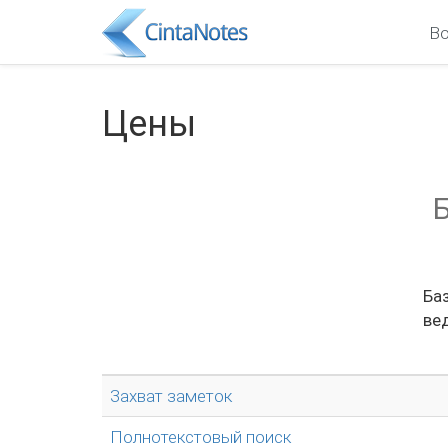
В
Цены
Ба
ве
Захват заметок
Полнотекстовый поиск